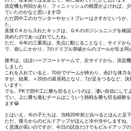
決定機も何回かあり、フィニィッシュの精度がよければ、少
ていたのかなと思います😊
ただ四中工のカウンターやセットプレーはさすがというか、
た。
直接ＣＫから入れたキックは、ＧＫのポジショニングを確認
決めたのであっぱれでしたね。
ただ、今年の三重高は、失点に動じることなく、サイドからを
で、崩しにかかり、7のドリブル突破からのゴールが生ま同
後半は、ほぼハーフコートゲームで、左サイドから、決定機
しました
これを入れていると、70分でゲームが終わり、余計な体力
すが、結果、＋20分の延長戦となり、7が足をつるなど、
います✨
でも、PKで四中工に勝ち切るというのは、凄い自信にして
てい、上に勝ち進むチームはこういう熱戦を勝ち切る経験を
ます😀
とはいえ、今の子たちは、当時20年前と比べるとほんと足
ただ、後ろからのビルドアップがほんと冷や冷やしますね、
く意識が高いのですが、今日の試合だけでもビルドアップの