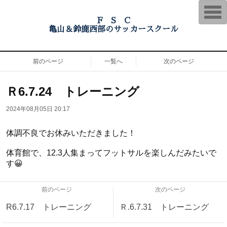
T
o
F S C
g
亀山＆鈴鹿西部のサッカースクール
g
l
e
n
前のページ
一覧へ
次のページ
a
v
i
g
Ｒ6.7.24 トレーニング
a
t
i
2024年08月05日 20:17
o
n
体調不良でお休みいただきました！
体育館で、12.3人集まってフットサルを楽しんだみたいで
す😀
前のページ
次のページ
R6.7.17 トレーニング
Ｒ.6.7.31 トレーニング